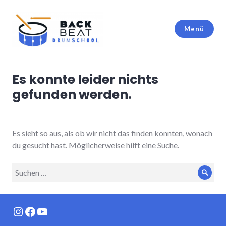
Zum
Inhalt
Menü
springen
Backbeat Drumschool Berlin
Es konnte leider nichts
gefunden werden.
Es sieht so aus, als ob wir nicht das finden konnten, wonach
du gesucht hast. Möglicherweise hilft eine Suche.
Suche
Such
nach:
Instagram
Facebook
YouTube