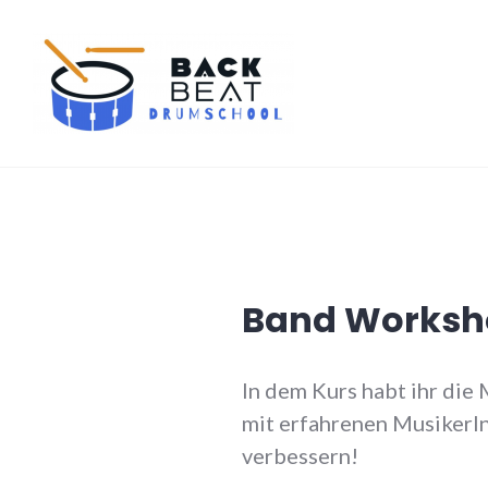
Zum
Inhalt
springen
Backbeat Drumschool Berlin
Band Worksh
In dem Kurs habt ihr di
mit erfahrenen MusikerI
verbessern!