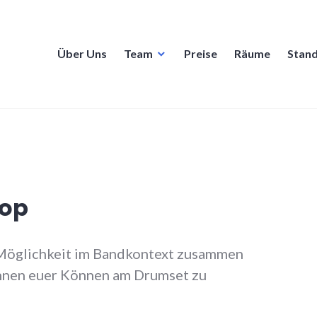
Über Uns
Team
Preise
Räume
Stan
op
e Möglichkeit im Bandkontext zusammen
nnen euer Können am Drumset zu